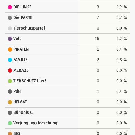
DIE LINKE
3
1,2 %
Die PARTEI
7
2,7 %
Tierschutzpartei
0
0,0 %
Volt
16
6,2 %
PIRATEN
1
0,4 %
FAMILIE
2
0,8 %
MERA25
0
0,0 %
TIERSCHUTZ hier!
0
0,0 %
PdH
1
0,4 %
HEIMAT
0
0,0 %
Bündnis C
0
0,0 %
Verjüngungsforschung
0
0,0 %
BIG
0
0,0 %