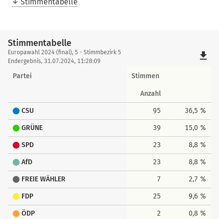
Stimmentabelle
Stimmentabelle
Stimmentabelle
Europawahl 2024 (final), 5 - Stimmbezirk 5
file_download
Endergebnis, 31.07.2024, 11:28:09
Partei
Stimmen
Anzahl
CSU
95
36,5 %
GRÜNE
39
15,0 %
SPD
23
8,8 %
AfD
23
8,8 %
FREIE WÄHLER
7
2,7 %
FDP
25
9,6 %
ÖDP
2
0,8 %