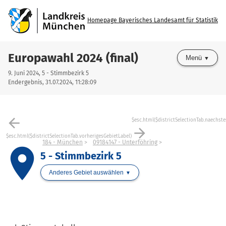
Homepage Bayerisches Landesamt für Statistik
Europawahl 2024 (final)
Menü
9. Juni 2024, 5 - Stimmbezirk 5
Endergebnis, 31.07.2024, 11:28:09
arrow_back
$esc.html($districtSelectionTab.naechste
arrow_forward
$esc.html($districtSelectionTab.vorherigesGebietLabel)
184 - München
09184147 - Unterföhring
place
5 - Stimmbezirk 5
Anderes Gebiet auswählen