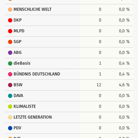
MENSCHLICHE WELT
0
0,0 %
DKP
0
0,0 %
MLPD
0
0,0 %
SGP
0
0,0 %
ABG
0
0,0 %
dieBasis
1
0,4 %
BÜNDNIS DEUTSCHLAND
1
0,4 %
BSW
12
4,6 %
DAVA
0
0,0 %
KLIMALISTE
0
0,0 %
LETZTE GENERATION
0
0,0 %
PDV
0
0,0 %