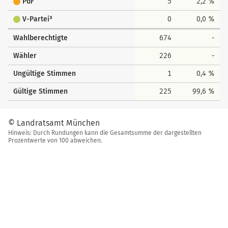
PdF
5
2,2 %
V-Partei³
0
0,0 %
Wahlberechtigte
674
-
Wähler
226
-
Ungültige Stimmen
1
0,4 %
Gültige Stimmen
225
99,6 %
© Landratsamt München
Hinweis: Durch Rundungen kann die Gesamtsumme der dargestellten
Prozentwerte von 100 abweichen.