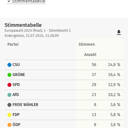
Stimmentabelle
Stimmentabelle
Stimmentabelle
Europawahl 2024 (final), 1 - Stimmbezirk 1
file_download
Endergebnis, 31.07.2024, 11:28:09
Partei
Stimmen
Anzahl
CSU
56
24,9 %
GRÜNE
37
16,4 %
SPD
29
12,9 %
AfD
23
10,2 %
FREIE WÄHLER
8
3,6 %
FDP
13
5,8 %
ÖDP
8
3,6 %