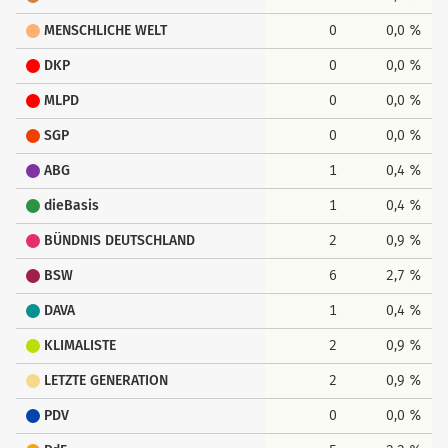
MENSCHLICHE WELT
0
0,0 %
DKP
0
0,0 %
MLPD
0
0,0 %
SGP
0
0,0 %
ABG
1
0,4 %
dieBasis
1
0,4 %
BÜNDNIS DEUTSCHLAND
2
0,9 %
BSW
6
2,7 %
DAVA
1
0,4 %
KLIMALISTE
2
0,9 %
LETZTE GENERATION
2
0,9 %
PDV
0
0,0 %