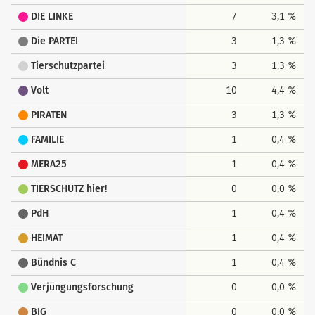
DIE LINKE
7
3,1 %
Die PARTEI
3
1,3 %
Tierschutzpartei
3
1,3 %
Volt
10
4,4 %
PIRATEN
3
1,3 %
FAMILIE
1
0,4 %
MERA25
1
0,4 %
TIERSCHUTZ hier!
0
0,0 %
PdH
1
0,4 %
HEIMAT
1
0,4 %
Bündnis C
1
0,4 %
Verjüngungsforschung
0
0,0 %
BIG
0
0,0 %