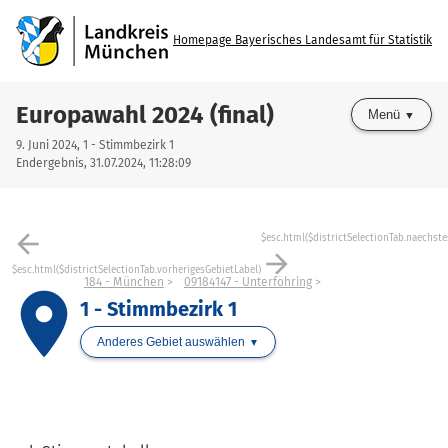
Homepage Bayerisches Landesamt für Statistik
Europawahl 2024 (final)
Menü
9. Juni 2024, 1 - Stimmbezirk 1
Endergebnis, 31.07.2024, 11:28:09
arrow_back
$esc.html($districtSelectionTab.naechste
arrow_forward
$esc.html($districtSelectionTab.vorherigesGebietLabel)
184 - München
09184147 - Unterföhring
place
1 - Stimmbezirk 1
Anderes Gebiet auswählen