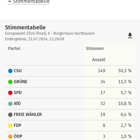
Stimmentabelle
Stimmentabelle
Stimmentabelle
Europawahl 2024 (final), 6 - Bürgerhaus Harthausen
file_download
Endergebnis, 31.07.2024, 11:28:09
Partei
Stimmen
Anzahl
CSU
149
50,3 %
GRÜNE
34
11,5 %
SPD
17
5,7 %
AfD
32
10,8 %
FREIE WÄHLER
19
6,4 %
FDP
8
2,7 %
ÖDP
3
1,0 %