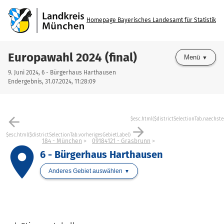
Homepage Bayerisches Landesamt für Statistik
Europawahl 2024 (final)
Menü
9. Juni 2024, 6 - Bürgerhaus Harthausen
Endergebnis, 31.07.2024, 11:28:09
arrow_back
$esc.html($districtSelectionTab.naechste
arrow_forward
$esc.html($districtSelectionTab.vorherigesGebietLabel)
184 - München
09184121 - Grasbrunn
place
6 - Bürgerhaus Harthausen
Anderes Gebiet auswählen