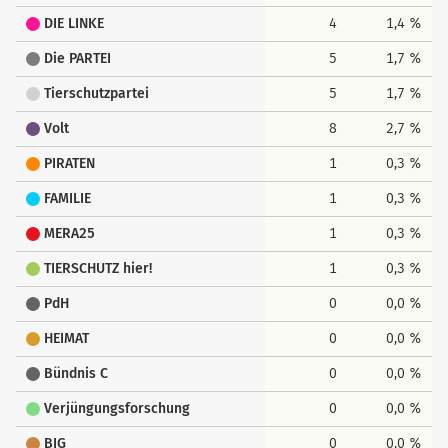
DIE LINKE
4
1,4 %
Die PARTEI
5
1,7 %
Tierschutzpartei
5
1,7 %
Volt
8
2,7 %
PIRATEN
1
0,3 %
FAMILIE
1
0,3 %
MERA25
1
0,3 %
TIERSCHUTZ hier!
1
0,3 %
PdH
0
0,0 %
HEIMAT
0
0,0 %
Bündnis C
0
0,0 %
Verjüngungsforschung
0
0,0 %
BIG
0
0,0 %