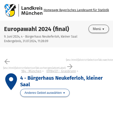
Homepage Bayerisches Landesamt für Statistik
Europawahl 2024 (final)
Menü
9. Juni 2024, 4 - Bürgerhaus Neukeferloh, kleiner Saal
Endergebnis, 31.07.2024, 11:28:09
arrow_back
$esc.html($districtSelectionTab.naechste
arrow_forward
$esc.html($districtSelectionTab.vorherigesGebietLabel)
184 - München
09184121 - Grasbrunn
place
4 - Bürgerhaus Neukeferloh, kleiner
Saal
Anderes Gebiet auswählen