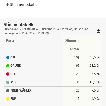
Stimmentabelle
Stimmentabelle
Stimmentabelle
Europawahl 2024 (final), 4 - Bürgerhaus Neukeferloh, kleiner Saal
file_download
Endergebnis, 31.07.2024, 11:28:09
Partei
Stimmen
Anzahl
CSU
109
35,5 %
GRÜNE
65
21,2 %
SPD
23
7,5 %
AfD
31
10,1 %
FREIE WÄHLER
23
7,5 %
FDP
15
4,9 %