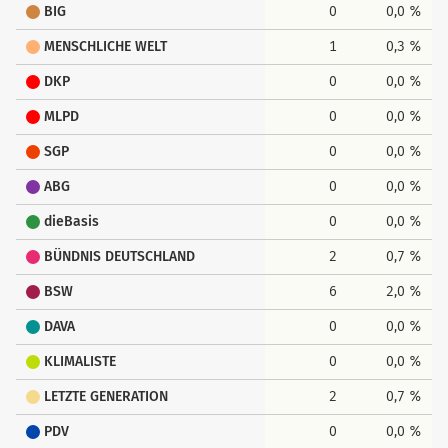
BIG
0
0,0 %
MENSCHLICHE WELT
1
0,3 %
DKP
0
0,0 %
MLPD
0
0,0 %
SGP
0
0,0 %
ABG
0
0,0 %
dieBasis
0
0,0 %
BÜNDNIS DEUTSCHLAND
2
0,7 %
BSW
6
2,0 %
DAVA
0
0,0 %
KLIMALISTE
0
0,0 %
LETZTE GENERATION
2
0,7 %
PDV
0
0,0 %