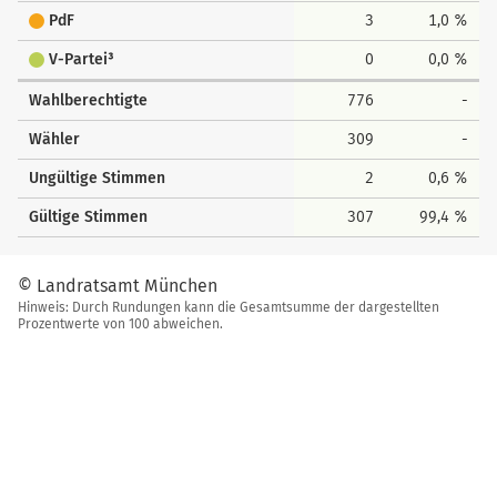
PdF
3
1,0 %
V-Partei³
0
0,0 %
Wahlberechtigte
776
-
Wähler
309
-
Ungültige Stimmen
2
0,6 %
Gültige Stimmen
307
99,4 %
© Landratsamt München
Hinweis: Durch Rundungen kann die Gesamtsumme der dargestellten
Prozentwerte von 100 abweichen.