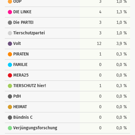
ÖDP
3
1,0 %
DIE LINKE
4
1,3 %
Die PARTEI
3
1,0 %
Tierschutzpartei
3
1,0 %
Volt
12
3,9 %
PIRATEN
1
0,3 %
FAMILIE
0
0,0 %
MERA25
0
0,0 %
TIERSCHUTZ hier!
1
0,3 %
PdH
0
0,0 %
HEIMAT
0
0,0 %
Bündnis C
0
0,0 %
Verjüngungsforschung
0
0,0 %