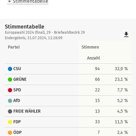
Stimmentabelle
Stimmentabelle
Stimmentabelle
Europawahl 2024 (final), 29 - Briefwahlbezirk 29
file_download
Endergebnis, 31.07.2024, 11:28:09
Partei
Stimmen
Anzahl
CSU
94
32,9 %
GRÜNE
66
23,1 %
SPD
22
7,7 %
AfD
15
5,2 %
FREIE WÄHLER
13
4,5 %
FDP
33
11,5 %
ÖDP
7
2,4 %