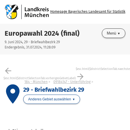
Homepage Bayerisches Landesamt für Statistik
Europawahl 2024 (final)
Menü
9. Juni 2024, 29 - Briefwahlbezirk 29
Endergebnis, 31.07.2024, 11:28:09
arrow_back
$esc.html($districtSelectionTab.naechste
arrow_forward
$esc.html($districtSelectionTab.vorherigesGebietLabel)
184 - München
09184147 - Unterföhring
place
29 - Briefwahlbezirk 29
Anderes Gebiet auswählen