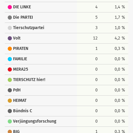
DIE LINKE
4
1,4 %
Die PARTEI
5
1,7 %
Tierschutzpartei
3
1,0 %
Volt
12
4,2 %
PIRATEN
1
0,3 %
FAMILIE
0
0,0 %
MERA25
0
0,0 %
TIERSCHUTZ hier!
0
0,0 %
PdH
0
0,0 %
HEIMAT
0
0,0 %
Bündnis C
0
0,0 %
Verjüngungsforschung
0
0,0 %
BIG
1
0,3 %